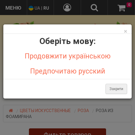
0
UA
|
RU
×
Оберіть мову:
Продовжити українською
Предпочитаю русский
+38 095 032 21 44
+38 067 758 18 48
Закрити
Больше контактов
ЦВЕТЫ ИСКУССТВЕННЫЕ
РОЗА
РОЗА ИЗ
ФОАМИРАНА
Фильтр товаров