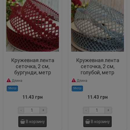
Кружевная лента
Кружевная лента
сеточка, 2 см,
сеточка, 2 см,
бургунди, метр
голубой, метр
Длина
Длина
Метр
Метр
11.43 грн
11.43 грн
-
+
-
+
В корзину
В корзину