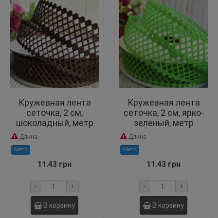
Кружевная лента
Кружевная лента
сеточка, 2 см,
сеточка, 2 см, ярко-
шоколадный, метр
зеленый, метр
Длина
Длина
Метр
Метр
11.43 грн
11.43 грн
-
+
-
+
В корзину
В корзину