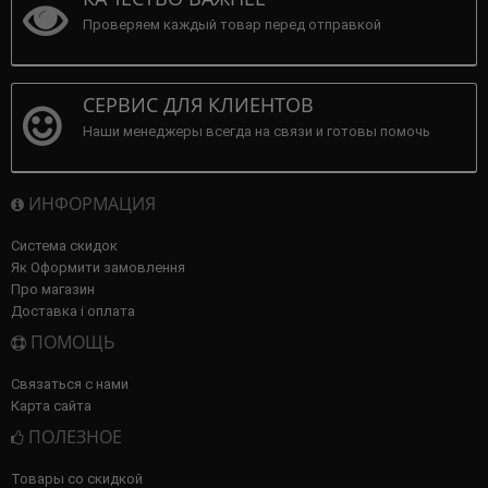
Проверяем каждый товар перед отправкой
СЕРВИС ДЛЯ КЛИЕНТОВ
Наши менеджеры всегда на связи и готовы помочь
ИНФОРМАЦИЯ
Система скидок
Як Оформити замовлення
Про магазин
Доставка і оплата
ПОМОЩЬ
Связаться с нами
Карта сайта
ПОЛЕЗНОЕ
Товары со скидкой