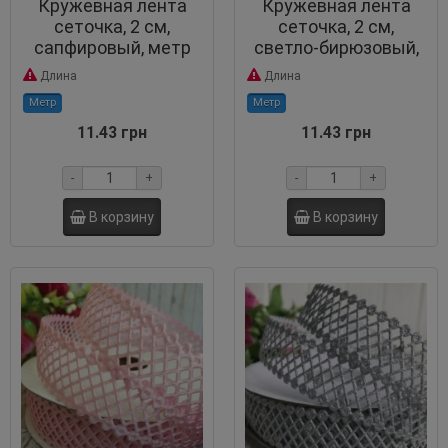
Кружевная лента
Кружевная лента
сеточка, 2 см,
сеточка, 2 см,
сапфировый, метр
светло-бирюзовый,
метр
Длина
Длина
Метр
Метр
11.43 грн
11.43 грн
-
+
-
+
В корзину
В корзину