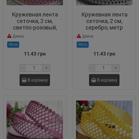
Кружевная лента
Кружевная лента
сеточка, 2 см,
сеточка, 2 см,
светло-розовый,
серебро, метр
метр
Длина
Длина
Метр
Метр
11.43 грн
11.43 грн
-
+
-
+
В корзину
В корзину