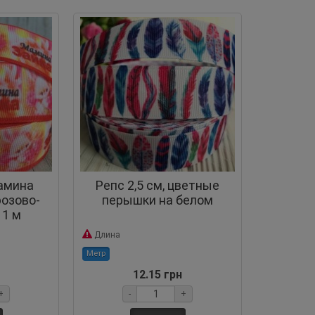
мамина
Репс 2,5 см, цветные
розово-
перышки на белом
 1 м
Длина
Метр
12.15 грн
+
-
+