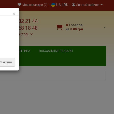
UA
|
RU
Мои закладки (0)
Личный кабинет
×
38 095 032 21 44
0
Tоваров,
38 067 758 18 48
на
0.00 грн
льше контактов
ВЯТОГО ВАЛЕНТИНА
ПАСХАЛЬНЫЕ ТОВАРЫ
Закрити