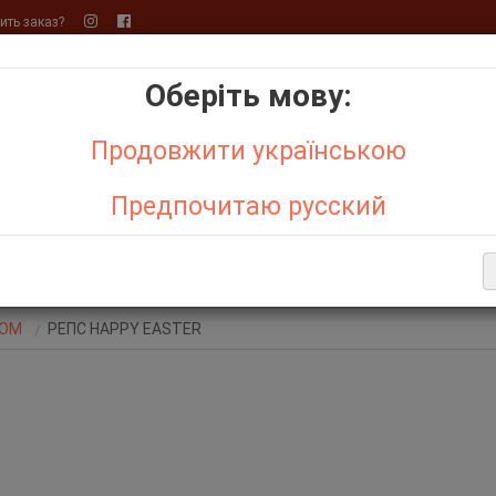
ть заказ?
Оберіть мову:
+
+
Продовжити українською
Бо
р,
Кружево макраме
Предпочитаю русский
АКЦИИ
ОТЗЫВЫ О МАГАЗИНЕ
СИСТЕМА СКИДОК
ДЕНЬ С
Е ТОВАРЫ
КОМ
РЕПС НАPPY EASTER