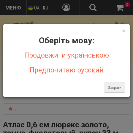
0
UA
|
RU
×
Оберіть мову:
Продовжити українською
Предпочитаю русский
+38 095 032 21 44
+38 067 758 18 48
Закрити
Больше контактов
Атлас 0,6 см люрекс золото,