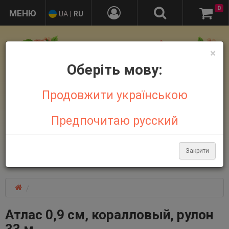
0
UA
|
RU
×
Оберіть мову:
Продовжити українською
Предпочитаю русский
+38 095 032 21 44
+38 067 758 18 48
Закрити
Больше контактов
Атлас 0,9 см, коралловый, рулон