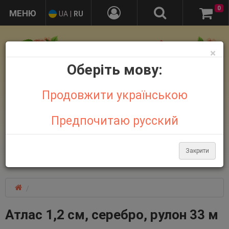
0
UA
|
RU
×
Оберіть мову:
Продовжити українською
Предпочитаю русский
+38 095 032 21 44
+38 067 758 18 48
Закрити
Больше контактов
Атлас 1,2 см, серебро, рулон 33 м