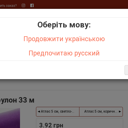
ть заказ?
Оберіть мову:
+
+
Продовжити українською
Бо
р,
Органза
Предпочитаю русский
АКЦИИ
ОТЗЫВЫ О МАГАЗИНЕ
СИСТЕМА СКИДОК
ДЕНЬ С
Е ТОВАРЫ
рулон 33 м
Атлас 5 см, светло-лиловый, рулон 33 м
Атлас 5 см, коричневый, р
3.92 грн