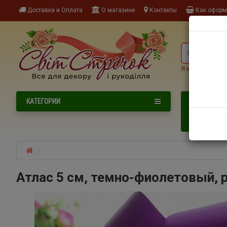
Доставка и Оплата
О магазине
Контакты
Как оформи
Я ищу, наприме
NEW
КАТЕГОРИИ
НОВИНКИ
НОВОГОДНИ
Атлас 5 см, темно-фиолетовый, 