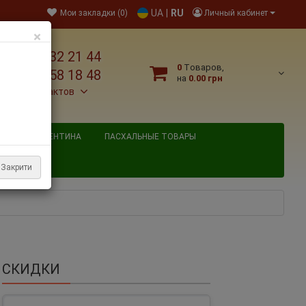
UA
|
RU
Мои закладки (0)
Личный кабинет
×
38 095 032 21 44
0
Tоваров,
38 067 758 18 48
на
0.00 грн
льше контактов
ВЯТОГО ВАЛЕНТИНА
ПАСХАЛЬНЫЕ ТОВАРЫ
Закрити
СКИДКИ
улон 33 м