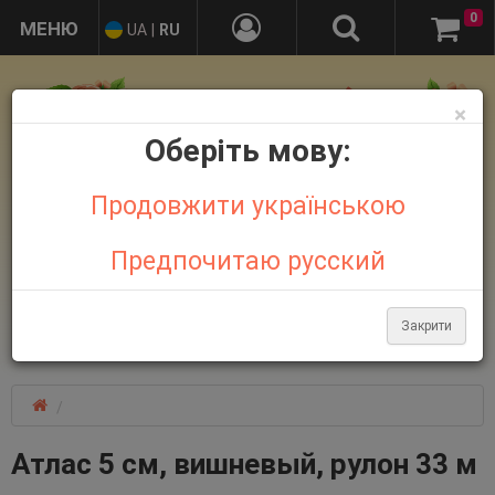
0
UA
|
RU
×
Оберіть мову:
Продовжити українською
Предпочитаю русский
+38 095 032 21 44
+38 067 758 18 48
Закрити
Больше контактов
Атлас 5 см, вишневый, рулон 33 м