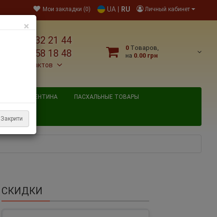
UA
|
RU
Мои закладки (0)
Личный кабинет
×
38 095 032 21 44
0
Tоваров,
38 067 758 18 48
на
0.00 грн
льше контактов
ВЯТОГО ВАЛЕНТИНА
ПАСХАЛЬНЫЕ ТОВАРЫ
Закрити
СКИДКИ
лон 33 м
Атлас с люрексом 2,5 см (золото), красный, рулон 23 м