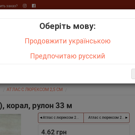
ть заказ?
Оберіть мову:
+
+
Продовжити українською
Бо
р,
Фетр
Предпочитаю русский
АКЦИИ
ОТЗЫВЫ О МАГАЗИНЕ
СИСТЕМА СКИДОК
ДЕНЬ С
Е ТОВАРЫ
АТЛАС С ЛЮРЕКСОМ 2,5 СМ
, корал, рулон 33 м
Атлас с люрексом 2,5 см (золото), светло-зеленый, ру
4.62 грн