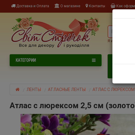
Доставка и Оплата
О магазине
Контакты
Как оформи
Я ищу, наприме
NEW
КАТЕГОРИИ
НОВИНКИ
НОВОГОДНИ
ЛЕНТЫ
АТЛАСНЫЕ ЛЕНТЫ
АТЛАС С ЛЮРЕКСОМ
Атлас с люрексом 2,5 см (золото)