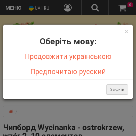
0
UA
|
RU
×
Оберіть мову:
Продовжити українською
Предпочитаю русский
+38 095 032 21 44
+38 067 758 18 48
Закрити
Больше контактов
Чипборд Wycinanka - ostrokrzew,