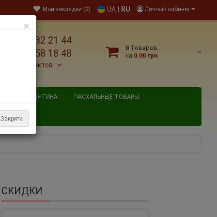
UA
|
RU
Мои закладки (0)
Личный кабинет
×
38 095 032 21 44
0
Tоваров,
38 067 758 18 48
на
0.00 грн
льше контактов
ВЯТОГО ВАЛЕНТИНА
ПАСХАЛЬНЫЕ ТОВАРЫ
Закрити
СКИДКИ
ная, пучок