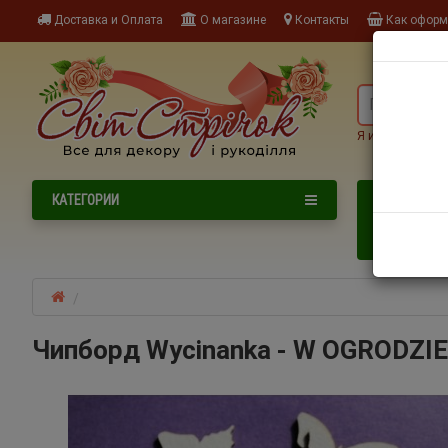
Доставка и Оплата
О магазине
Контакты
Как оформи
Я ищу, наприме
NEW
КАТЕГОРИИ
НОВИНКИ
НОВОГОДНИ
Чипборд Wycinanka - W OGRODZIE 