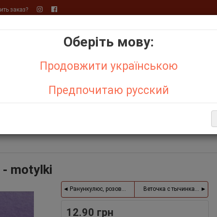
ть заказ?
Оберіть мову:
+
+
Продовжити українською
Бо
р,
Фетр
Предпочитаю русский
АКЦИИ
ОТЗЫВЫ О МАГАЗИНЕ
СИСТЕМА СКИДОК
ДЕНЬ С
Е ТОВАРЫ
- motylki
Ранункулюс, розовый, пучек 6 шт.
Веточка с тычинками, чер
12.90 грн