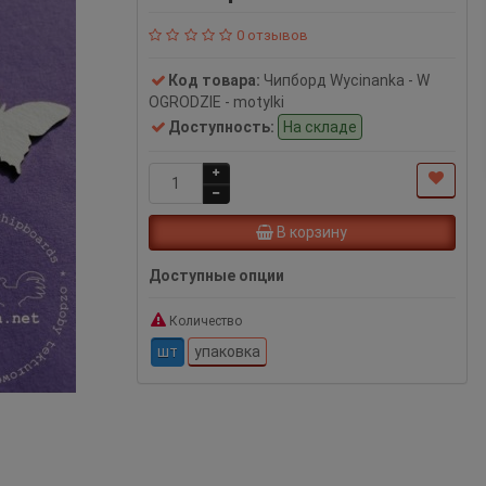
0 отзывов
Код товара:
Чипборд Wycinanka - W
OGRODZIE - motylki
Доступность:
На складе
В корзину
Доступные опции
Количество
шт
упаковка