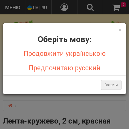
0
UA
|
RU
×
Оберіть мову:
Продовжити українською
Предпочитаю русский
+38 095 032 21 44
+38 067 758 18 48
Закрити
Больше контактов
Лента-кружево, 2 см, красная