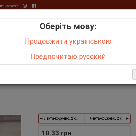
ть заказ?
Оберіть мову:
+
+
Продовжити українською
Бо
р,
Кружево макраме
Предпочитаю русский
АКЦИИ
ОТЗЫВЫ О МАГАЗИНЕ
СИСТЕМА СКИДОК
ДЕНЬ С
Е ТОВАРЫ
Лента-кружево, 2 см, белый
Лента-кружево, 2 см, свет
10.33 грн