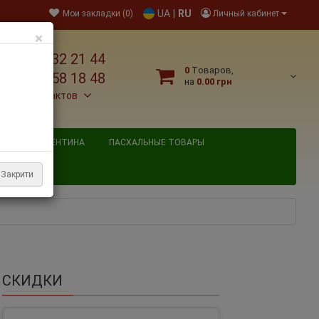
UA
|
RU
Мои закладки (0)
Личный кабинет
×
38 095 032 21 44
0
Tоваров,
38 067 758 18 48
на
0.00 грн
льше контактов
ВЯТОГО ВАЛЕНТИНА
ПАСХАЛЬНЫЕ ТОВАРЫ
Закрити
СКИДКИ
ло-розовая