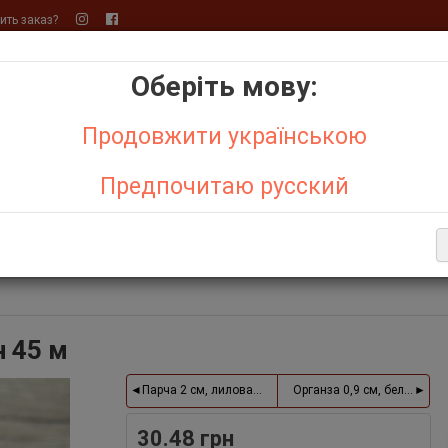
ть заказ?
Оберіть мову:
+
+
Продовжити українською
Бо
р,
Атласная лента
Предпочитаю русский
АКЦИИ
ОТЗЫВЫ О МАГАЗИНЕ
СИСТЕМА СКИДОК
ДЕНЬ С
Е ТОВАРЫ
н 45 м
Парча 2 см, лиловая, метр
Органза 0,9 см, белый, рул
30.48 грн