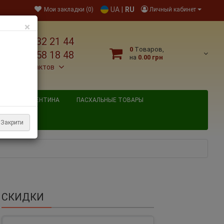
UA
|
RU
Мои закладки (0)
Личный кабинет
×
38 095 032 21 44
0
Tоваров,
38 067 758 18 48
на
0.00 грн
льше контактов
ВЯТОГО ВАЛЕНТИНА
ПАСХАЛЬНЫЕ ТОВАРЫ
Закрити
СКИДКИ
он 45 м