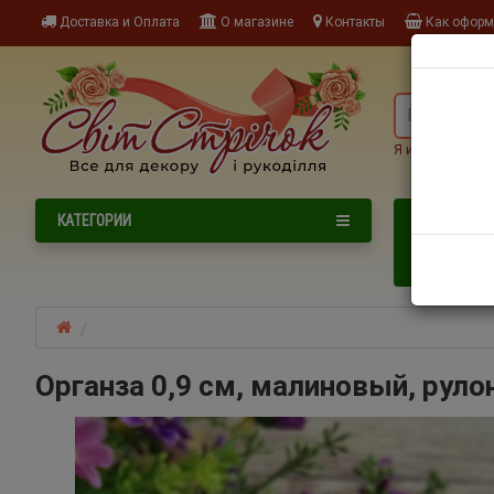
Доставка и Оплата
О магазине
Контакты
Как оформи
Я ищу, наприме
NEW
КАТЕГОРИИ
НОВИНКИ
НОВОГОДНИ
Органза 0,9 см, малиновый, руло