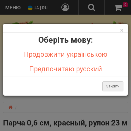
0
UA
|
RU
×
Оберіть мову:
Продовжити українською
Предпочитаю русский
+38 095 032 21 44
+38 067 758 18 48
Закрити
Больше контактов
Парча 0,6 см, красный, рулон 23 м