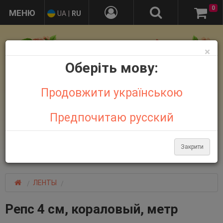
0
UA
|
RU
×
Оберіть мову:
Продовжити українською
Предпочитаю русский
+38 095 032 21 44
+38 067 758 18 48
Закрити
Больше контактов
ЛЕНТЫ
Репс 4 см, кораловый, метр