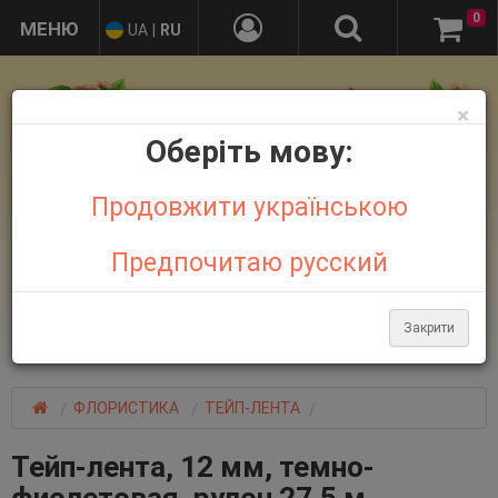
0
UA
|
RU
×
Оберіть мову:
Продовжити українською
Предпочитаю русский
+38 095 032 21 44
+38 067 758 18 48
Закрити
Больше контактов
ФЛОРИСТИКА
ТЕЙП-ЛЕНТА
Тейп-лента, 12 мм, темно-