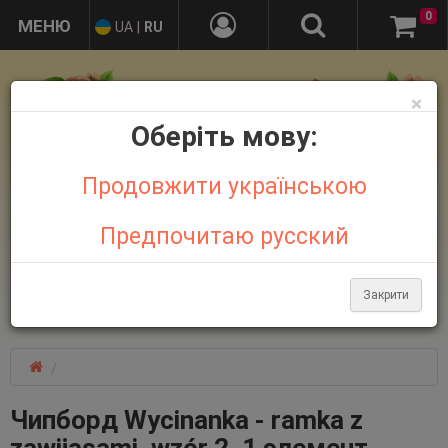
0
UA
|
RU
×
Оберіть мову:
Продовжити українською
Предпочитаю русский
+38 095 032 21 44
+38 067 758 18 48
Закрити
Больше контактов
Чипборд Wycinanka - ramka z