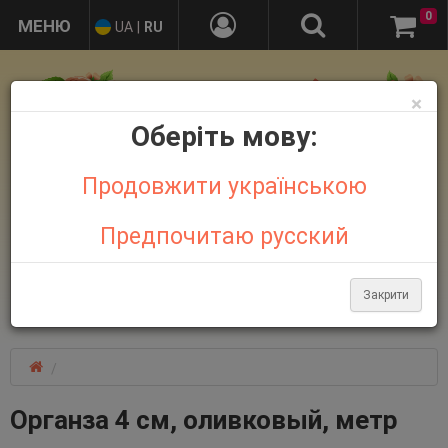
0
UA
|
RU
×
Оберіть мову:
Продовжити українською
Предпочитаю русский
+38 095 032 21 44
+38 067 758 18 48
Закрити
Больше контактов
Органза 4 см, оливковый, метр