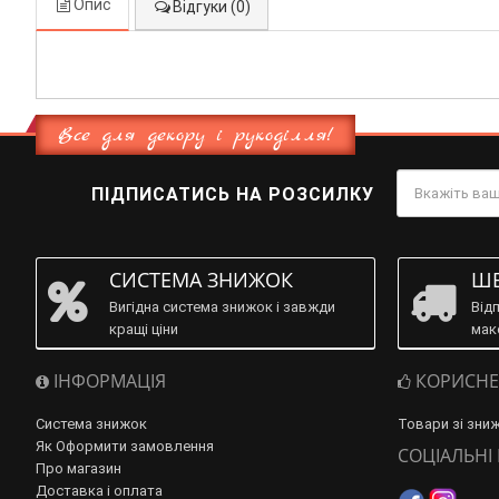
Опис
Відгуки (0)
Все для декору і рукоділля!
ПІДПИСАТИСЬ НА РОЗСИЛКУ
СИСТЕМА ЗНИЖОК
ШВ
Вигідна система знижок і завжди
Від
кращі ціни
мак
ІНФОРМАЦІЯ
КОРИСНЕ
Система знижок
Товари зі зни
Як Оформити замовлення
СОЦІАЛЬНІ
Про магазин
Доставка і оплата