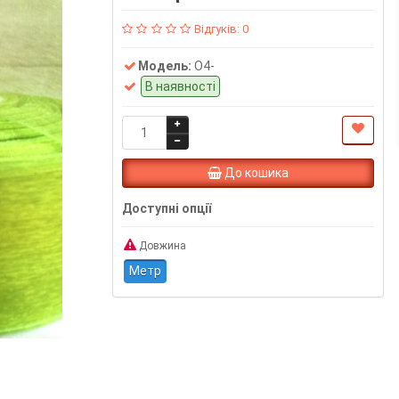
Відгуків: 0
Модель:
О4-
В наявності
До кошика
Доступні опції
Довжина
Метр