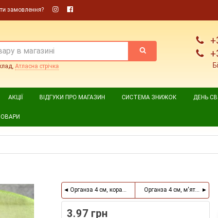
ти замовлення?
+
+
Б
клад,
Атласна стрічка
АКЦІЇ
ВІДГУКИ ПРО МАГАЗИН
СИСТЕМА ЗНИЖОК
ДЕНЬ С
ТОВАРИ
Органза 4 см, кораловий, метр
Органза 4 см, м'ятний, ме
3.97 грн