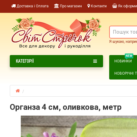
Доставка і Оплата
Про магазин
Контакти
Як оформи
Я шукаю, напри
NEW
КАТЕГОРІЇ
НОВИНКИ
НОВОРІЧНІ 
Органза 4 см, оливкова, метр