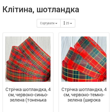
клітина, шотландка
Сортувати
25
Стрічка шотландка, 4
Стрічка шотландка, 4
см, червоно-синьо-
см, червоно-темно-
зелена (тоненька
зелена (широка
смужка), метр
смужка), метр