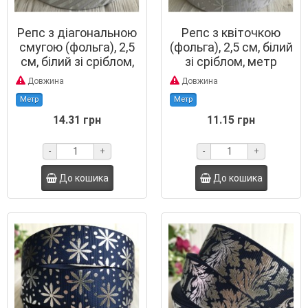
Репс з діагональною
Репс з квіточкою
смугою (фольга), 2,5
(фольга), 2,5 см, білий
см, білий зі сріблом,
зі сріблом, метр
метр
Довжина
Довжина
Метр
Метр
14.31 грн
11.15 грн
-
+
-
+
До кошика
До кошика