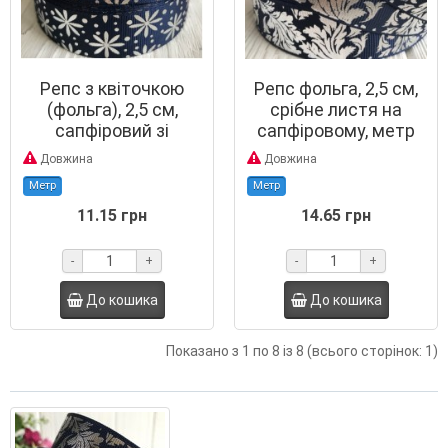
Репс з квіточкою
Репс фольга, 2,5 см,
(фольга), 2,5 см,
срібне листя на
сапфіровий зі
сапфіровому, метр
сріблом, метр
Довжина
Довжина
Метр
Метр
11.15 грн
14.65 грн
-
+
-
+
До кошика
До кошика
Показано з 1 по 8 із 8 (всього сторінок: 1)