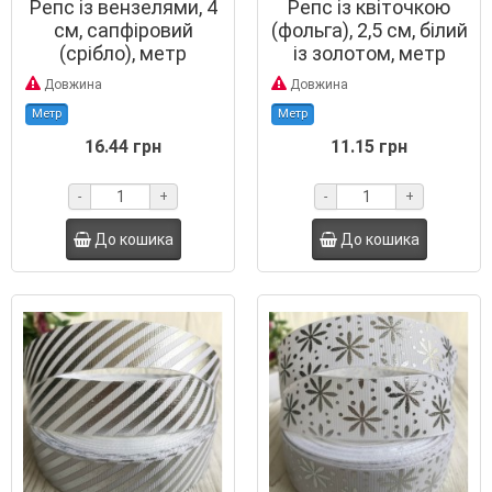
Репс із вензелями, 4
Репс із квіточкою
см, сапфіровий
(фольга), 2,5 см, білий
(срібло), метр
із золотом, метр
Довжина
Довжина
Метр
Метр
16.44 грн
11.15 грн
-
+
-
+
До кошика
До кошика