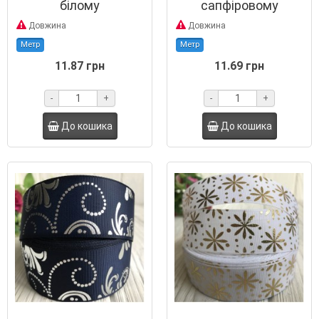
білому
сапфіровому
Довжина
Довжина
Метр
Метр
11.87 грн
11.69 грн
-
+
-
+
До кошика
До кошика