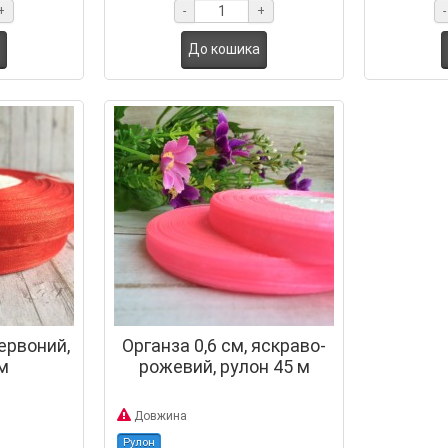
+
-
+
-
До кошика
червоний,
Органза 0,6 см, яскраво-
м
рожевий, рулон 45 м
Довжина
Рулон