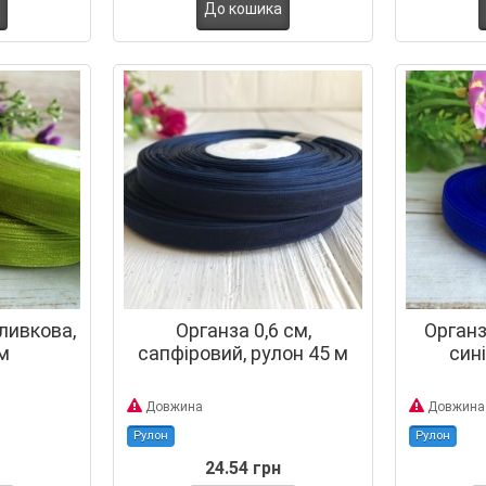
До кошика
оливкова,
Органза 0,6 см,
Органз
м
сапфіровий, рулон 45 м
сині
Довжина
Довжина
Рулон
Рулон
24.54 грн