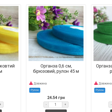
 жовтий
Органза 0,6 см,
Органза
м
бірюзовий, рулон 45 м
р
Довжина
Довжина
Рулон
Рулон
24.54 грн
+
-
+
-