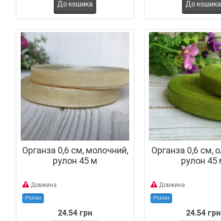
До кошика
До кошика
Органза 0,6 см, молочний,
Органза 0,6 см, 
рулон 45 м
рулон 45 
Довжина
Довжина
Рулон
Рулон
24.54 грн
24.54 грн