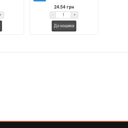
24.54 грн
+
-
+
До кошика