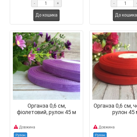
-
+
-
До кошика
До кошика
Органза 0,6 см,
Органза 0,6 см, 
фіолетовий, рулон 45 м
рулон 45 
Довжина
Довжина
Рулон
Рулон