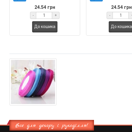
24.54 грн
24.54 грн
-
+
-
До кошика
До кошика
Все для декору і рукоділля!