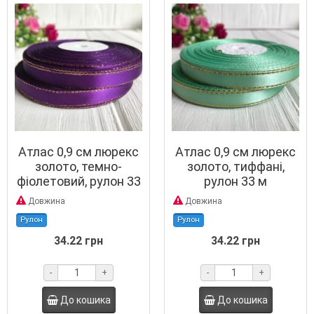
Атлас 0,9 см люрекс
Атлас 0,9 см люрекс
золото, темно-
золото, тиффані,
фіолетовий, рулон 33
рулон 33 м
м
Довжина
Довжина
Рулон
Рулон
34.22 грн
34.22 грн
-
+
-
+
До кошика
До кошика