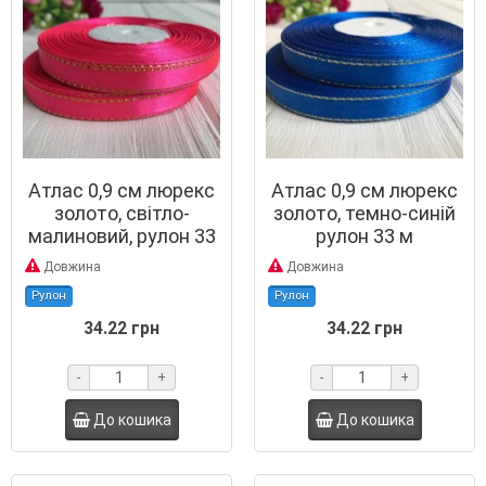
Атлас 0,9 см люрекс
Атлас 0,9 см люрекс
золото, світло-
золото, темно-синій
малиновий, рулон 33
рулон 33 м
м
Довжина
Довжина
Рулон
Рулон
34.22 грн
34.22 грн
-
+
-
+
До кошика
До кошика