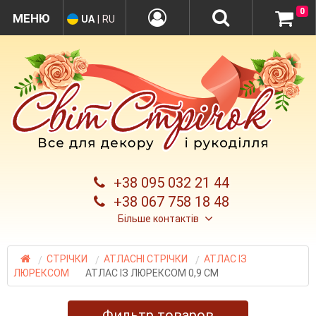
0
UA
|
RU
+38 095 032 21 44
+38 067 758 18 48
Більше контактів
СТРІЧКИ
АТЛАСНІ СТРІЧКИ
АТЛАС ІЗ
ЛЮРЕКСОМ
АТЛАС ІЗ ЛЮРЕКСОМ 0,9 СМ
Фильтр товаров