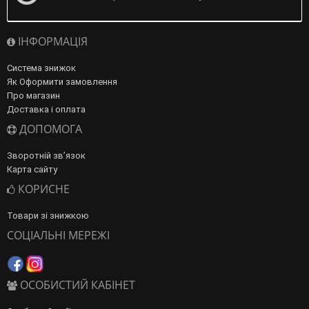
ІНФОРМАЦІЯ
Система знижок
Як Оформити замовлення
Про магазин
Доставка і оплата
ДОПОМОГА
Зворотній зв’язок
Карта сайту
КОРИСНЕ
Товари зі знижкою
СОЦІАЛЬНІ МЕРЕЖІ
ОСОБИСТИЙ КАБІНЕТ