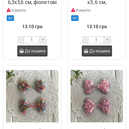
6,3х3,6 см, фіолетові
х3, 6 см,
зірки, шт.
різнокольорові
Кількість
Кількість
кільця, шт.
шт
шт
13.10 грн
13.10 грн
-
+
-
+
До кошика
До кошика