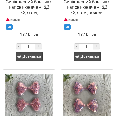
Силіконовий бантик з
Силіконовий бантик з
наповнювачем, 6,3
наповнювачем, 6,3
х3, 6 см,
х3, 6 см, рожеві
різнокольорові
перламутрові зірки,
Кількість
Кількість
порожні зірки, шт.
шт.
шт
шт
13.10 грн
13.10 грн
-
+
-
+
До кошика
До кошика