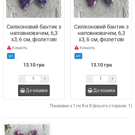
Силіконовий бантик з
Силіконовий бантик з
наповнювачем, 6,3
наповнювачем, 6,3
х3, 6 см, фіолетові
х3, 6 см, фіолетові
кільця, шт.
квіточки, шт.
Кількість
Кількість
шт
шт
13.10 грн
13.10 грн
-
+
-
+
До кошика
До кошика
Показано з 1 по 8 із 8 (всього сторінок: 1)