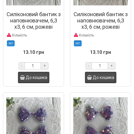
Силіконовий бантик з
Силіконовий бантик з
наповнювачем, 6,3
наповнювачем, 6,3
х3, 6 см, рожеві
х3, 6 см, рожеві
перламутрові кільця,
перламутрові
Кількість
Кількість
шт.
квіточки, шт.
шт
шт
13.10 грн
13.10 грн
-
+
-
+
До кошика
До кошика