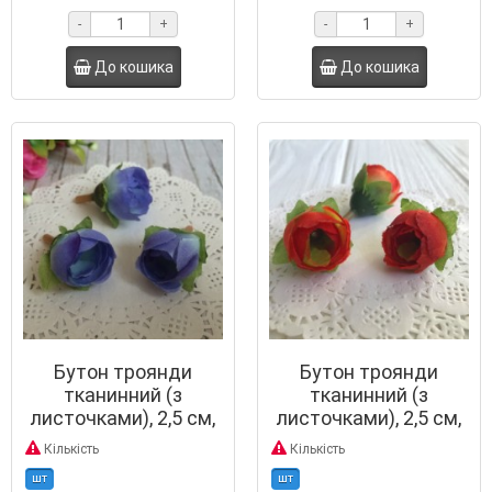
-
+
-
+
До кошика
До кошика
Бутон троянди
Бутон троянди
тканинний (з
тканинний (з
листочками), 2,5 см,
листочками), 2,5 см,
синій
червоно-салатовий
Кількість
Кількість
шт
шт