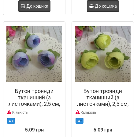
До кошика
До кошика
Бутон троянди
Бутон троянди
тканинний (з
тканинний (з
листочками), 2,5 см,
листочками), 2,5 см,
блакитний
лимонно-салатовий
Кількість
Кількість
шт
шт
5.09 грн
5.09 грн