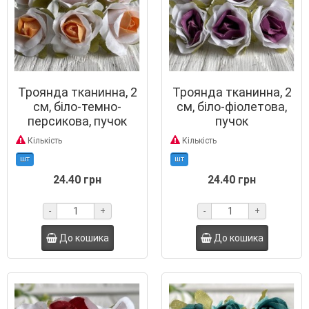
Троянда тканинна, 2
Троянда тканинна, 2
см, біло-темно-
см, біло-фіолетова,
персикова, пучок
пучок
Кількість
Кількість
шт
шт
24.40 грн
24.40 грн
-
+
-
+
До кошика
До кошика