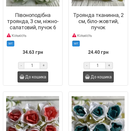
Півоноподібна
Троянда тканинна, 2
троянда, 3 см, ніжно-
см, біло-жовтий,
салатовий, пучок 6
пучок
шт.
Кількість
Кількість
шт
шт
34.63 грн
24.40 грн
-
+
-
+
До кошика
До кошика