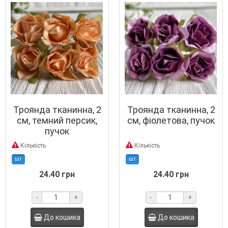
Троянда тканинна, 2
Троянда тканинна, 2
см, темний персик,
см, фіолетова, пучок
пучок
Кількість
Кількість
шт
шт
24.40 грн
24.40 грн
-
+
-
+
До кошика
До кошика