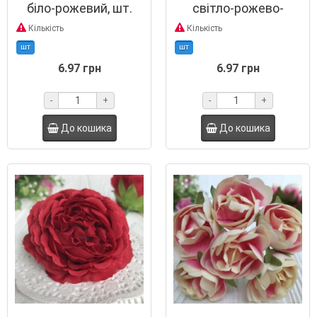
біло-рожевий, шт.
світло-рожево-
малиновий, шт.
Кількість
Кількість
шт
шт
6.97 грн
6.97 грн
-
+
-
+
До кошика
До кошика