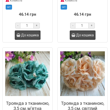
Кількість
Кількість
шт
шт
46.14 грн
46.14 грн
-
+
-
+
До кошика
До кошика
Троянда з тканиною,
Троянда з тканиною,
3,5 см, м'ятна
3,5 см, світлий