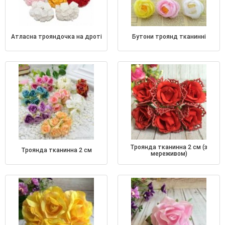
атласна трояндочка на дроті
бутони троянд тканинні
троянда тканинна 2 см (з
троянда тканинна 2 см
мереживом)