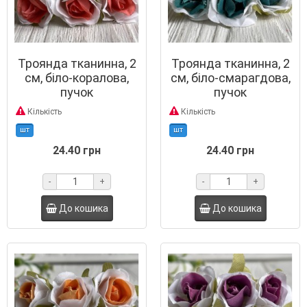
Троянда тканинна, 2
Троянда тканинна, 2
см, біло-коралова,
см, біло-смарагдова,
пучок
пучок
Кількість
Кількість
шт
шт
24.40 грн
24.40 грн
-
+
-
+
До кошика
До кошика