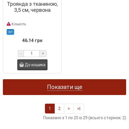
Троянда з тканиною,
3,5 см, червона
Кількість
шт
46.14 грн
-
+
До кошика
Показати ще
1
2
>
>|
Показано з 1 по 25 із 29 (всього сторінок: 2)