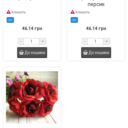
персик
Кількість
Кількість
шт
шт
46.14 грн
46.14 грн
-
+
-
+
До кошика
До кошика