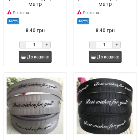
метр
метр
Довжина
Довжина
Метр
Метр
8.40 грн
8.40 грн
-
+
-
+
До кошика
До кошика