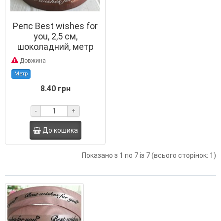
Репс Best wishes for
you, 2,5 см,
шоколадний, метр
Довжина
Метр
8.40 грн
-
+
До кошика
Показано з 1 по 7 із 7 (всього сторінок: 1)