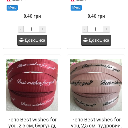
Довжина
Довжина
Метр
Метр
8.40 грн
8.40 грн
-
+
-
+
До кошика
До кошика
Репс Best wishes for
Репс Best wishes for
you, 2,5 см, бургунді,
you, 2,5 см, пудровий,