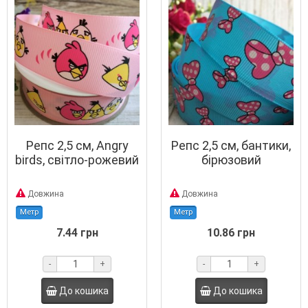
Репс 2,5 см, Angry
Репс 2,5 см, бантики,
birds, світло-рожевий
бірюзовий
Довжина
Довжина
Метр
Метр
7.44 грн
10.86 грн
-
+
-
+
До кошика
До кошика