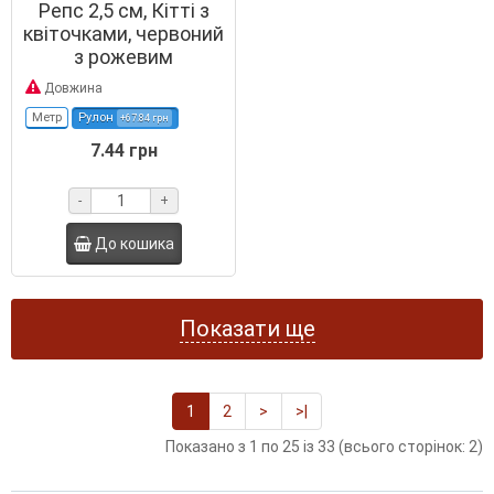
Репс 2,5 см, Кітті з
квіточками, червоний
з рожевим
Довжина
Метр
Рулон
+67.84 грн
7.44 грн
-
+
До кошика
Показати ще
1
2
>
>|
Показано з 1 по 25 із 33 (всього сторінок: 2)