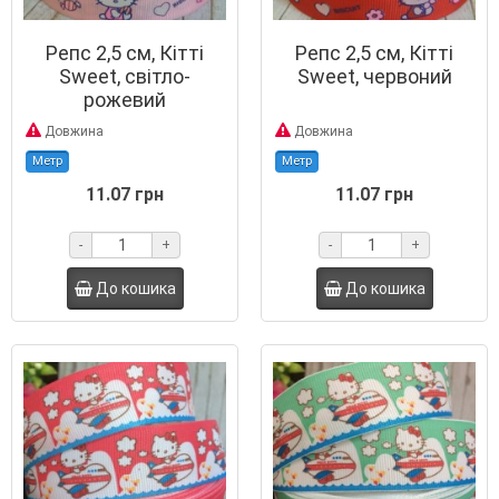
Репс 2,5 см, Кітті
Репс 2,5 см, Кітті
Sweet, світло-
Sweet, червоний
рожевий
Довжина
Довжина
Метр
Метр
11.07 грн
11.07 грн
-
+
-
+
До кошика
До кошика