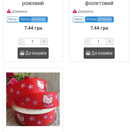
рожевий
фіолетовий
Довжина
Довжина
Метр
Рулон
Метр
Рулон
+67.84 грн
+67.84 грн
7.44 грн
7.44 грн
-
+
-
+
До кошика
До кошика