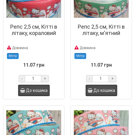
Репс 2,5 см, Кітті в
Репс 2,5 см, Кітті в
літаку, кораловий
літаку, м'ятний
Довжина
Довжина
Метр
Метр
11.07 грн
11.07 грн
-
+
-
+
До кошика
До кошика