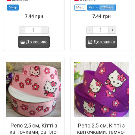
Метр
Метр
Рулон
+67.84 грн
7.44 грн
7.44 грн
-
+
-
+
До кошика
До кошика
Репс 2,5 см, Кітті з
Репс 2,5 см, Кітті з
квіточками, світло-
квіточками, темно-