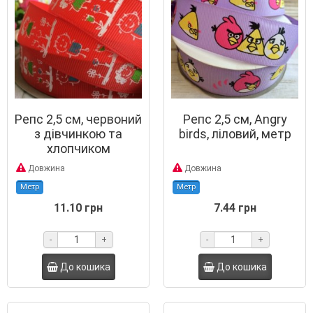
Репс 2,5 см, червоний
Репс 2,5 см, Angry
з дівчинкою та
birds, ліловий, метр
хлопчиком
Довжина
Довжина
Метр
Метр
11.10 грн
7.44 грн
-
+
-
+
До кошика
До кошика