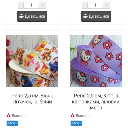
-
+
-
+
До кошика
До кошика
Репс 2,5 см, Вінні,
Репс 2,5 см, Кітті з
Пітачок, Іа, білий
квіточками, ліловий,
метр
Довжина
Довжина
Метр
Метр