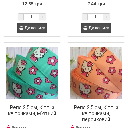
12.35 грн
7.44 грн
-
+
-
+
До кошика
До кошика
Репс 2,5 см, Кітті з
Репс 2,5 см, Кітті з
квіточками, м'ятний
квіточками,
персиковий
Довжина
Довжина