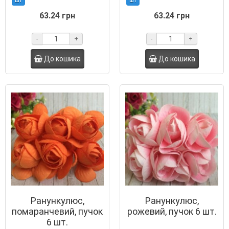
шт
шт
63.24 грн
63.24 грн
-
+
-
+
До кошика
До кошика
Ранункулюс,
Ранункулюс,
помаранчевий, пучок
рожевий, пучок 6 шт.
6 шт.