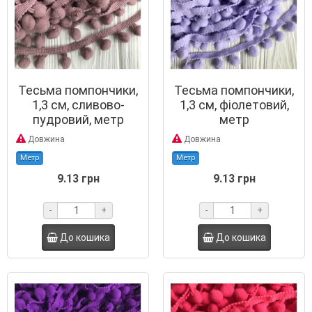
Тесьма помпончики,
Тесьма помпончики,
1,3 см, сливово-
1,3 см, фіолетовий,
пудровий, метр
метр
Довжина
Довжина
Метр
Метр
9.13 грн
9.13 грн
-
+
-
+
До кошика
До кошика