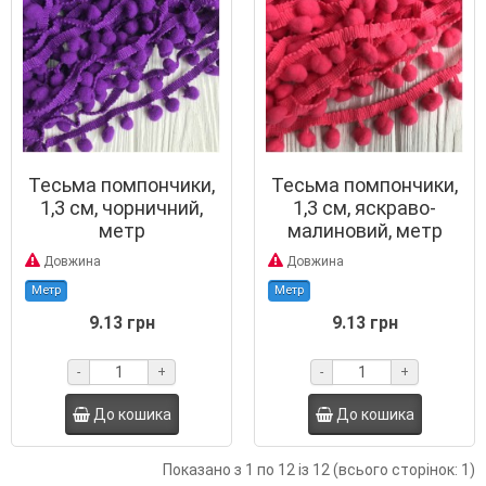
Тесьма помпончики,
Тесьма помпончики,
1,3 см, чорничний,
1,3 см, яскраво-
метр
малиновий, метр
Довжина
Довжина
Метр
Метр
9.13 грн
9.13 грн
-
+
-
+
До кошика
До кошика
Показано з 1 по 12 із 12 (всього сторінок: 1)