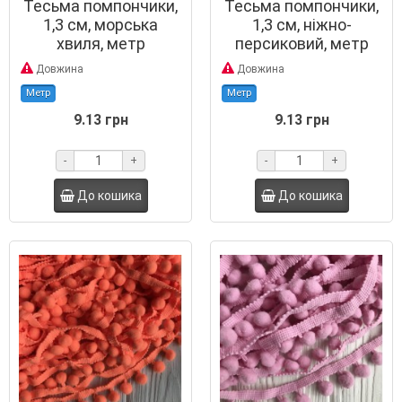
Тесьма помпончики,
Тесьма помпончики,
1,3 см, морська
1,3 см, ніжно-
хвиля, метр
персиковий, метр
Довжина
Довжина
Метр
Метр
9.13 грн
9.13 грн
-
+
-
+
До кошика
До кошика