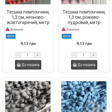
Тесьма помпончики,
Тесьма помпончики,
1,3 см, неоново-
1,3 см, рожево-
жовтогарячий, метр
пудровий, метр
Довжина
Довжина
Метр
Метр
9.13 грн
9.13 грн
-
+
-
+
До кошика
До кошика