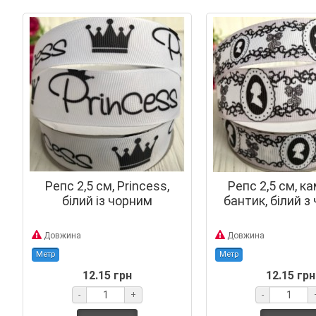
Репс 2,5 см, Princess,
Репс 2,5 см, к
білий із чорним
бантик, білий з
Довжина
Довжина
Метр
Метр
12.15 грн
12.15 грн
-
+
-