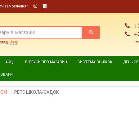
ти замовлення?
+
+
Б
клад,
Фетр
АКЦІЇ
ВІДГУКИ ПРО МАГАЗИН
СИСТЕМА ЗНИЖОК
ДЕНЬ С
ТОВАРИ
КОМ
РЕПС ШКОЛА/САДОК