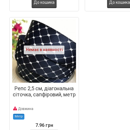
До кошика
До кошика
Немає в наявності
Репс 2,5 см, діагональна
сіточка, сапфіровий, метр
Довжина
Метр
7.96 грн