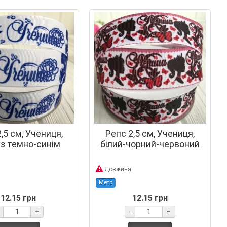
,5 см, Учениця,
Репс 2,5 см, Учениця,
 з темно-синім
білий-чорний-червоний
Довжина
Метр
12.15 грн
12.15 грн
+
-
+