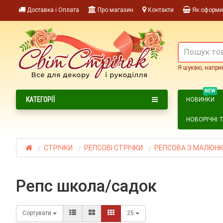
Доставка і Оплата
Про магазин
Контакти
Як оформи
Я шукаю, напри
NEW
КАТЕГОРІЇ
НОВИНКИ
НОВОРІЧНІ 
СТРІЧКИ
РЕПСОВІ СТРІЧКИ
РЕПСОВА З МАЛЮН
репс школа/садок
Сортувати
25