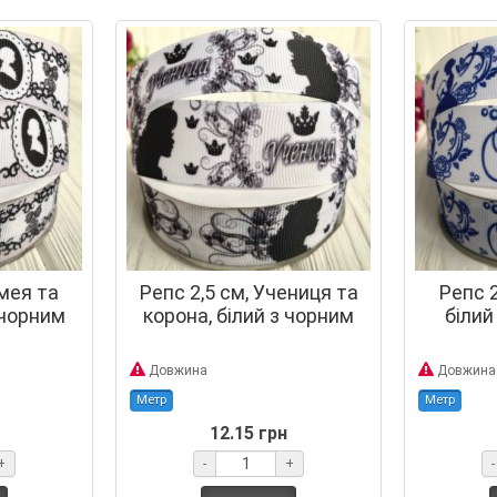
амея та
Репс 2,5 см, Учениця та
Репс 2
 чорним
корона, білий з чорним
білий
Довжина
Довжина
Метр
Метр
12.15 грн
+
-
+
-