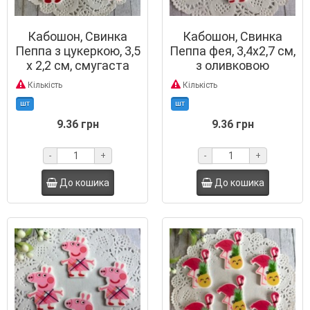
Кабошон, Свинка
Кабошон, Свинка
Пеппа з цукеркою, 3,5
Пеппа фея, 3,4х2,7 см,
х 2,2 см, смугаста
з оливковою
сукня
короною та чарівною
Кількість
Кількість
паличкою
шт
шт
9.36 грн
9.36 грн
-
+
-
+
До кошика
До кошика