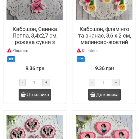
Кабошон, Свинка
Кабошон, фламінго
Пеппа, 3,4х2,7 см,
та ананас, 3,6 х 2 см,
рожева сукня з
малиново-жовтий
синьою смужкою
Кількість
Кількість
шт
шт
9.36 грн
9.36 грн
-
+
-
+
До кошика
До кошика