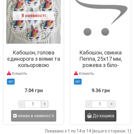
В наявності
Кабошон, голова
Кабошон, свинка
єдинорога з віями та
Пеппа, 25х17 мм,
кольоровою
рожева з біло-
чубчиком, 3,5 х 2,8 см,
салатовим платтям
Кількість
Кількість
білий пастельний
шт
шт
7.04 грн
9.36 грн
-
+
-
+
немає в наявності
До кошика
Показано з 1 по 14 із 14 (всього сторінок: 1)