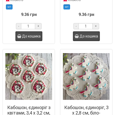
Кількість
Кількість
шт
шт
9.36 грн
9.36 грн
-
+
-
+
До кошика
До кошика
Кабошон, єдиноріг з
Кабошон, єдиноріг, 3
квітами, 3,4 х 3,2 см,
х 2,8 см, біло-