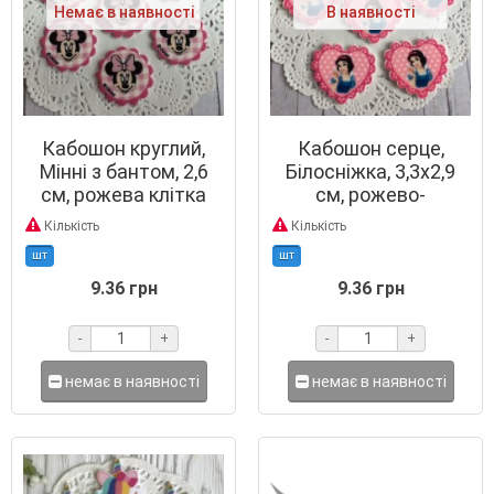
Немає в наявності
В наявності
Кабошон круглий,
Кабошон серце,
Мінні з бантом, 2,6
Білосніжка, 3,3х2,9
см, рожева клітка
см, рожево-
малиновий у горох
Кількість
Кількість
шт
шт
9.36 грн
9.36 грн
-
+
-
+
немає в наявності
немає в наявності