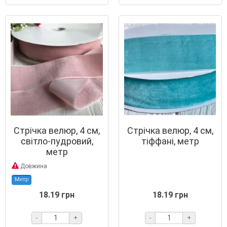
Стрічка велюр, 4 см,
Стрічка велюр, 4 см,
світло-пудровий,
тіффані, метр
метр
Довжина
Метр
18.19 грн
18.19 грн
-
+
-
+