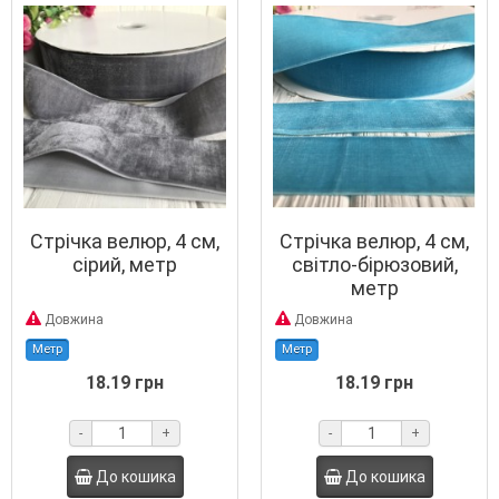
Стрічка велюр, 4 см,
Стрічка велюр, 4 см,
сірий, метр
світло-бірюзовий,
метр
Довжина
Довжина
Метр
Метр
18.19 грн
18.19 грн
-
+
-
+
До кошика
До кошика