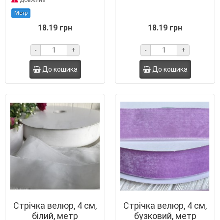
Довжина
Метр
18.19 грн
18.19 грн
-
+
-
+
До кошика
До кошика
Стрічка велюр, 4 см,
Стрічка велюр, 4 см,
білий, метр
бузковий, метр