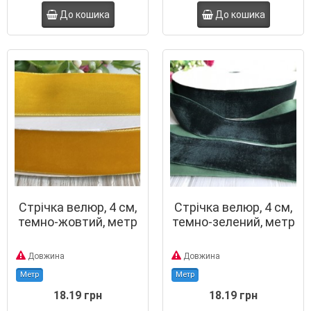
До кошика
До кошика
Стрічка велюр, 4 см,
Стрічка велюр, 4 см,
темно-жовтий, метр
темно-зелений, метр
Довжина
Довжина
Метр
Метр
18.19 грн
18.19 грн