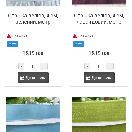
Стрічка велюр, 4 см,
Стрічка велюр, 4 см,
зелений, метр
лавандовий, метр
Довжина
Довжина
Метр
Метр
18.19 грн
18.19 грн
-
+
-
+
До кошика
До кошика