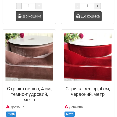
-
+
-
+
До кошика
До кошика
Стрічка велюр, 4 см,
Стрічка велюр, 4 см,
темно-пудровий,
червоний, метр
метр
Довжина
Довжина
Метр
Метр