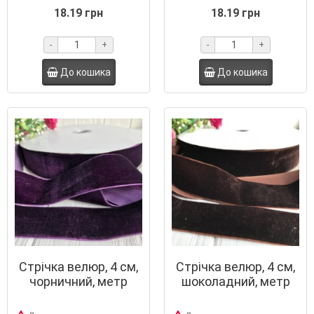
18.19 грн
18.19 грн
-
+
-
+
До кошика
До кошика
Стрічка велюр, 4 см,
Стрічка велюр, 4 см,
чорничний, метр
шоколадний, метр