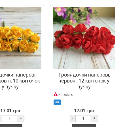
очки паперові,
Трояндочки паперові,
овті, 10 квіточок
червоні, 12 квіточок у
у пучку
пучку
Кількість
шт
17.01 грн
17.01 грн
+
-
+