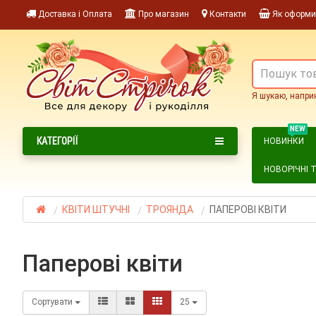
Доставка і Оплата
Про магазин
Контакти
Як оформи
Я шукаю, напри
NEW
КАТЕГОРІЇ
НОВИНКИ
НОВОРІЧНІ 
КВІТИ ШТУЧНІ
ТРОЯНДА
ПАПЕРОВІ КВІТИ
паперові квіти
Сортувати
25