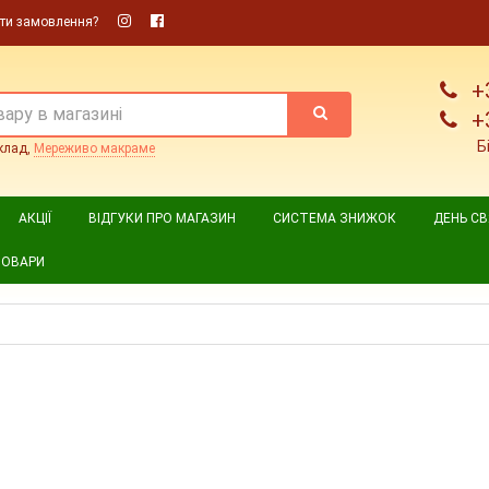
ти замовлення?
+
+
Б
клад,
Мереживо макраме
АКЦІЇ
ВІДГУКИ ПРО МАГАЗИН
СИСТЕМА ЗНИЖОК
ДЕНЬ С
ТОВАРИ