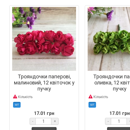
Трояндочки паперові,
Трояндочки па
малиновий, 12 квіточок у
оливка, 12 кві
пучку
пучку
Кількість
Кількість
шт
шт
17.01 грн
17.01 грн
-
+
-