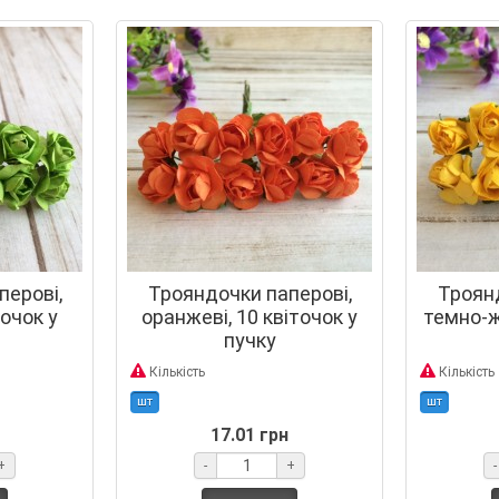
перові,
Трояндочки паперові,
Троянд
точок у
оранжеві, 10 квіточок у
темно-ж
пучку
Кількість
Кількість
шт
шт
17.01 грн
+
-
+
-