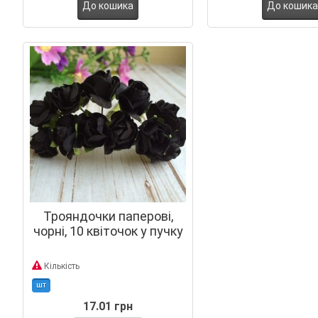
До кошика
До кошика
Трояндочки паперові,
чорні, 10 квіточок у пучку
Кількість
шт
17.01 грн