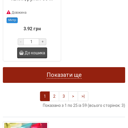
Довжина
Метр
3.92 грн
-
+
До кошика
Показати ще
1
2
3
>
>|
Показано з 1 по 25 із 59 (всього сторінок: 3)