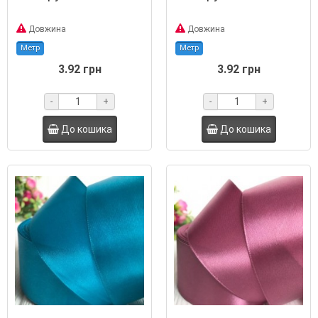
Довжина
Довжина
Метр
Метр
3.92 грн
3.92 грн
-
+
-
+
До кошика
До кошика