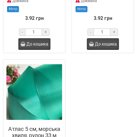
Довжина
Довжина
Метр
Метр
3.92 грн
3.92 грн
-
+
-
+
До кошика
До кошика
Атлас 5 см, морська
хвиля, рулон 33 м