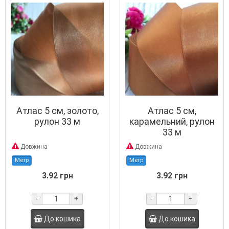
Атлас 5 см, золото,
Атлас 5 см,
рулон 33 м
карамельний, рулон
33 м
Довжина
Довжина
Метр
Метр
3.92 грн
3.92 грн
-
+
-
+
До кошика
До кошика