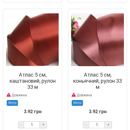
Атлас 5 см,
Атлас 5 см,
каштановий, рулон
коньячний, рулон 33
33 м
м
Довжина
Довжина
Метр
Метр
3.92 грн
3.92 грн
-
+
-
+