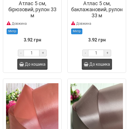
Атлас 5 см,
Атлас 5 см,
бірюзовий, рулон 33
баклажановий, рулон
м
33 м
Довжина
Довжина
Метр
Метр
3.92 грн
3.92 грн
-
+
-
+
До кошика
До кошика