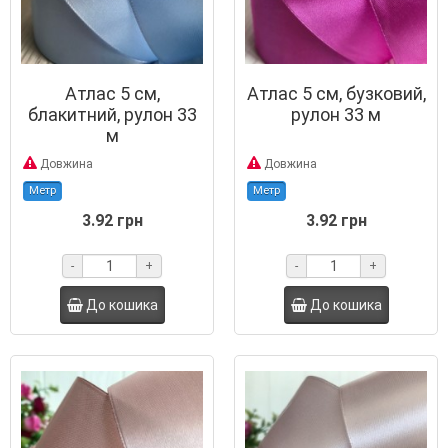
Атлас 5 см,
Атлас 5 см, бузковий,
блакитний, рулон 33
рулон 33 м
м
Довжина
Довжина
Метр
Метр
3.92 грн
3.92 грн
-
+
-
+
До кошика
До кошика