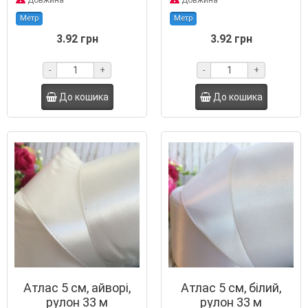
Довжина
Довжина
Метр
Метр
3.92 грн
3.92 грн
-
+
-
+
До кошика
До кошика
Атлас 5 см, айворі,
Атлас 5 см, білий,
рулон 33 м
рулон 33 м