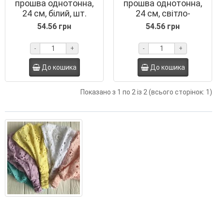
прошва однотонна,
прошва однотонна,
24 см, білий, шт.
24 см, світло-
бірюзова, шт.
54.56 грн
54.56 грн
-
+
-
+
До кошика
До кошика
Показано з 1 по 2 із 2 (всього сторінок: 1)