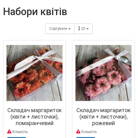
набори квітів
Сортувати
25
Складач маргариток
Складач маргариток
(квіти + листочки),
(квіти + листочки),
помаранчевий
рожевий
Кількість
Кількість