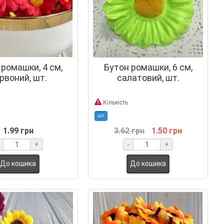
 ромашки, 4 см,
Бутон ромашки, 6 см,
рвоний, шт.
салатовий, шт.
Кількість
шт
1.99 грн
3.62 грн
1.50 грн
+
-
+
До кошика
До кошика