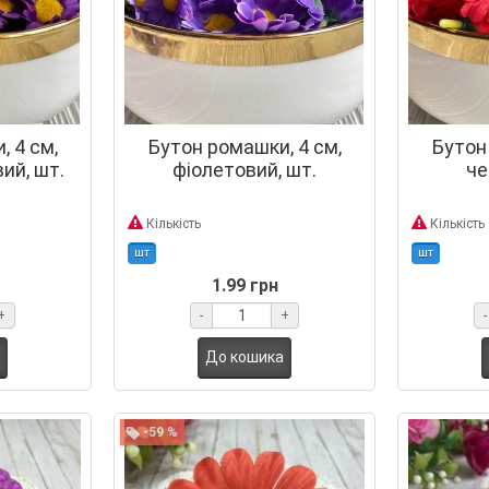
 4 см,
Бутон ромашки, 4 см,
Бутон
ий, шт.
фіолетовий, шт.
че
Кількість
Кількість
шт
шт
1.99 грн
+
-
+
-
До кошика
-59 %