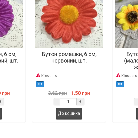
 6 см,
Бутон ромашки, 6 см,
Бут
ий, шт.
червоний, шт.
(мале
ж
Кількість
Кількість
шт
шт
0 грн
3.62 грн
1.50 грн
+
-
+
-
До кошика