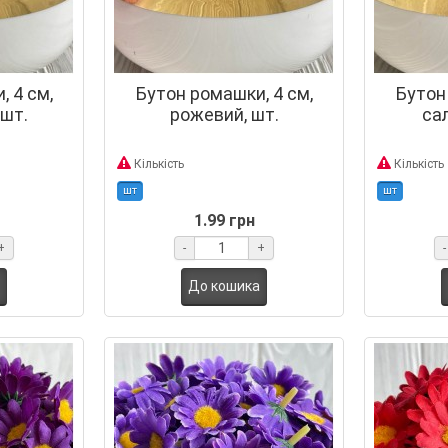
 4 см,
Бутон ромашки, 4 см,
Бутон
 шт.
рожевий, шт.
са
Кількість
Кількість
шт
шт
1.99 грн
+
-
+
-
До кошика