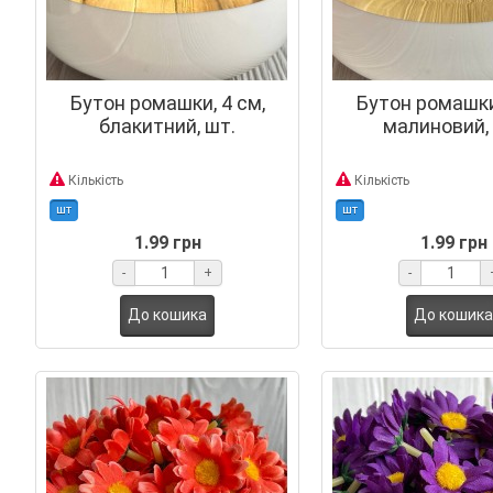
Бутон ромашки, 4 см,
Бутон ромашки,
блакитний, шт.
малиновий,
Кількість
Кількість
шт
шт
1.99 грн
1.99 грн
-
+
-
До кошика
До кошика