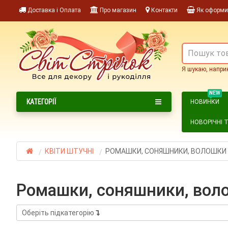
Доставка і Оплата
Про магазин
Контакти
Як оформи
Я шукаю, напри
NEW
КАТЕГОРІЇ
НОВИНКИ
НОВОРІЧНІ 
КВІТИ ШТУЧНІ
РОМАШКИ, СОНЯШНИКИ, ВОЛОШКИ
ромашки, соняшники, вол
Оберіть підкатегорію