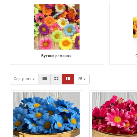
бутони ромашки
Сортувати
25