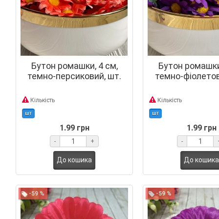
Бутон ромашки, 4 см,
Бутон ромашки,
темно-персиковий, шт.
темно-фіолетов
Кількість
Кількість
шт
шт
1.99 грн
1.99 грн
-
+
-
До кошика
До кошика
-59 %
-59 %