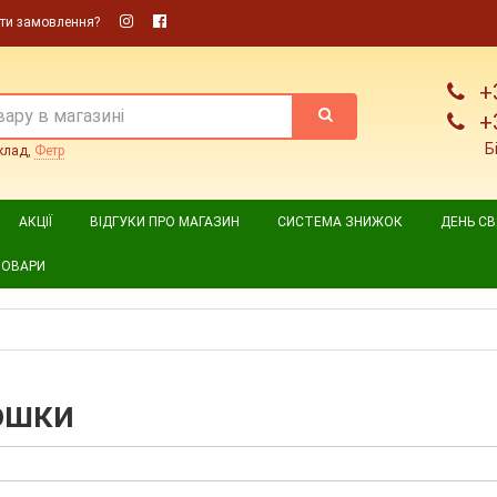
ти замовлення?
+
+
Б
клад,
Фетр
АКЦІЇ
ВІДГУКИ ПРО МАГАЗИН
СИСТЕМА ЗНИЖОК
ДЕНЬ С
ТОВАРИ
ошки