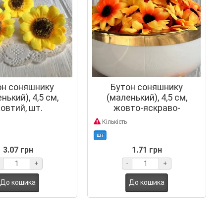
он соняшнику
Бутон соняшнику
нький), 4,5 см,
(маленький), 4,5 см,
овтий, шт.
жовто-яскраво-
помаранчевий, шт.
Кількість
шт
3.07 грн
1.71 грн
+
-
+
До кошика
До кошика