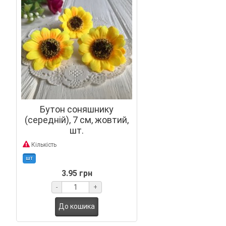
Бутон соняшнику
(середній), 7 см, жовтий,
шт.
Кількість
шт
3.95 грн
-
+
До кошика