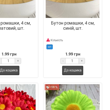
 ромашки, 4 см,
Бутон ромашки, 4 см,
латовий, шт.
синій, шт.
Кількість
шт
1.99 грн
1.99 грн
+
-
+
До кошика
До кошика
-59 %