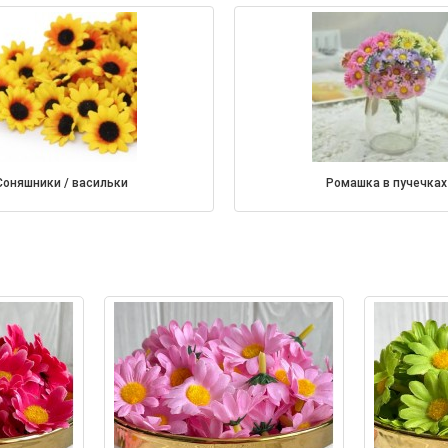
соняшники / васильки
ромашка в пучечках