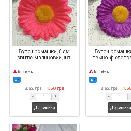
Бутон ромашки, 6 см,
Бутон ромашки,
світло-малиновий, шт.
темно-фіолетов
Кількість
Кількість
шт
шт
3.62 грн
1.50 грн
3.62 грн
1.5
-
+
-
До кошика
До кошика