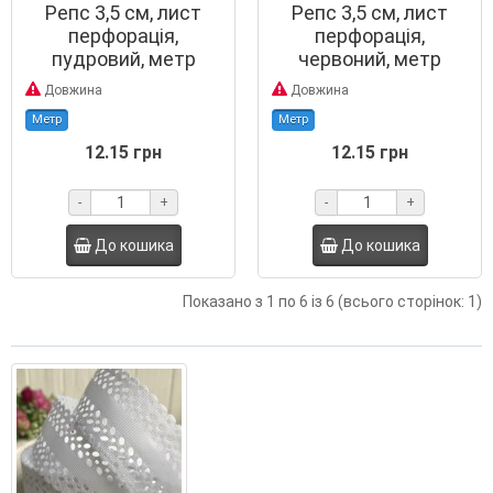
Репс 3,5 см, лист
Репс 3,5 см, лист
перфорація,
перфорація,
пудровий, метр
червоний, метр
Довжина
Довжина
Метр
Метр
12.15 грн
12.15 грн
-
+
-
+
До кошика
До кошика
Показано з 1 по 6 із 6 (всього сторінок: 1)