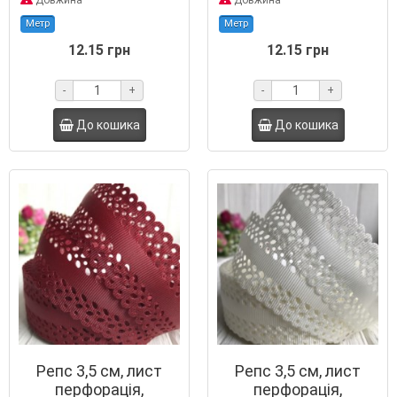
Довжина
Довжина
Метр
Метр
12.15 грн
12.15 грн
-
+
-
+
До кошика
До кошика
Репс 3,5 см, лист
Репс 3,5 см, лист
перфорація,
перфорація,