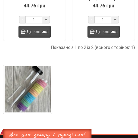
упаковка 20 шт.
упаковка 20 шт.
44.76 грн
44.76 грн
-
+
-
+
До кошика
До кошика
Показано з 1 по 2 із 2 (всього сторінок: 1)
Все для декору і рукоділля!