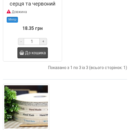
серця та червоний
напис
Довжина
Метр
18.35 грн
-
+
До кошика
Показано з 1 по 3 із 3 (всього сторінок: 1)