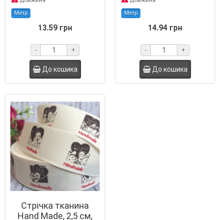
Довжина
Довжина
Метр
Метр
13.59 грн
14.94 грн
-
+
-
+
До кошика
До кошика
Стрічка тканина
Hand Made, 2,5 см,