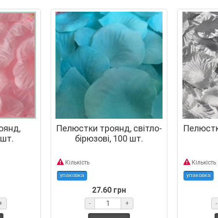
оянд,
Пелюстки троянд, світло-
Пелюстки
 шт.
бірюзові, 100 шт.
Кількість
Кількість
упаковка
упаковка
27.60 грн
+
-
+
-