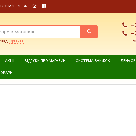
ти замовлення?
+
+
Б
клад,
Органза
АКЦІЇ
ВІДГУКИ ПРО МАГАЗИН
СИСТЕМА ЗНИЖОК
ДЕНЬ С
ТОВАРИ