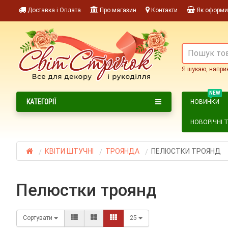
Доставка і Оплата
Про магазин
Контакти
Як оформи
Я шукаю, напри
NEW
КАТЕГОРІЇ
НОВИНКИ
НОВОРІЧНІ 
КВІТИ ШТУЧНІ
ТРОЯНДА
ПЕЛЮСТКИ ТРОЯНД
пелюстки троянд
Сортувати
25