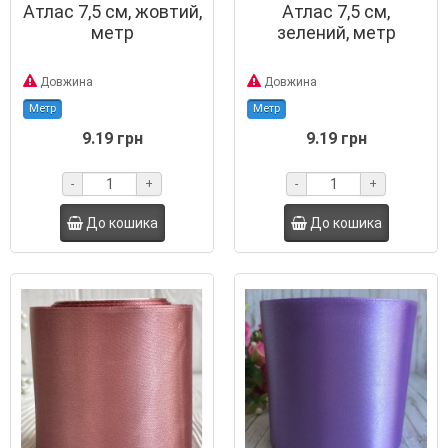
Атлас 7,5 см, жовтий,
Атлас 7,5 см,
метр
зелений, метр
Довжина
Довжина
Метр
Метр
9.19 грн
9.19 грн
-
+
-
+
До кошика
До кошика