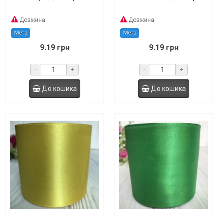
Довжина
Довжина
Метр
Метр
9.19 грн
9.19 грн
-
+
-
+
До кошика
До кошика