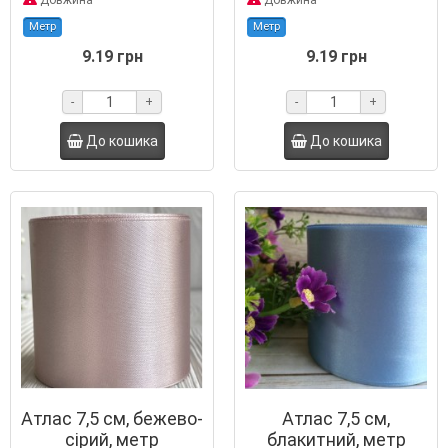
Довжина
Довжина
Метр
Метр
9.19 грн
9.19 грн
-
+
-
+
До кошика
До кошика
Атлас 7,5 см, бежево-
Атлас 7,5 см,
сірий, метр
блакитний, метр