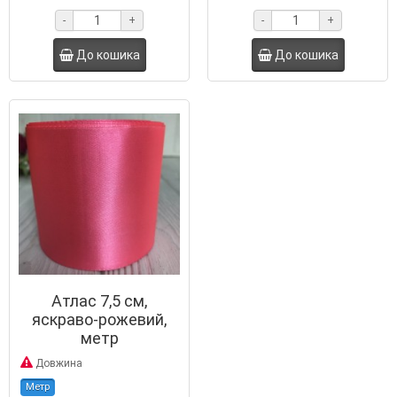
-
+
-
+
До кошика
До кошика
Атлас 7,5 см,
яскраво-рожевий,
метр
Довжина
Метр