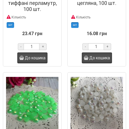
тиффані перламутр,
цегляна, 100 шт.
100 шт.
Кількість
Кількість
шт
шт
23.47 грн
16.08 грн
-
+
-
+
До кошика
До кошика