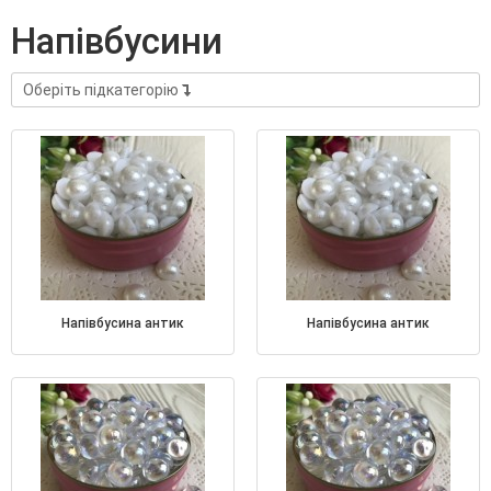
напівбусини
Оберіть підкатегорію
напівбусина антик
напівбусина антик