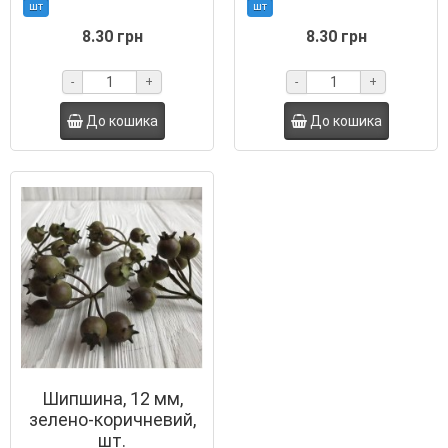
шт
шт
8.30 грн
8.30 грн
-
+
-
+
До кошика
До кошика
Шипшина, 12 мм,
зелено-коричневий,
шт.