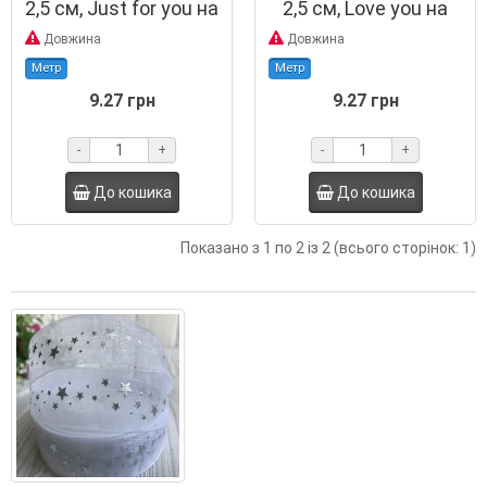
2,5 см, Just for you на
2,5 см, Love you на
білому, метр
білому, метр
Довжина
Довжина
Метр
Метр
9.27 грн
9.27 грн
-
+
-
+
До кошика
До кошика
Показано з 1 по 2 із 2 (всього сторінок: 1)