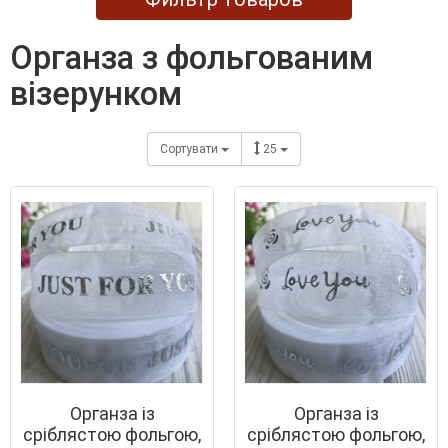
органза з фольгованим
візерунком
Сортувати
25
Органза із
Органза із
сріблястою фольгою,
сріблястою фольгою,