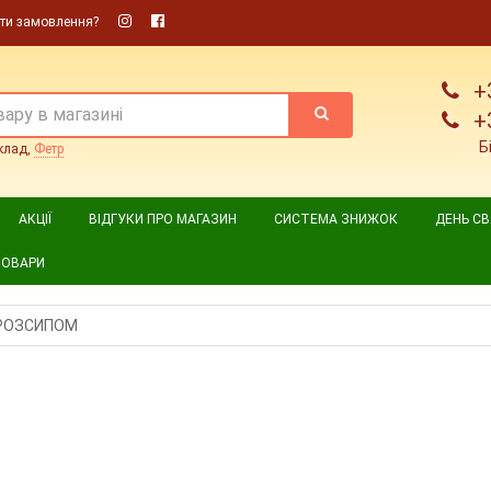
ти замовлення?
+
+
Б
клад,
Фетр
АКЦІЇ
ВІДГУКИ ПРО МАГАЗИН
СИСТЕМА ЗНИЖОК
ДЕНЬ С
ТОВАРИ
РОЗСИПОМ