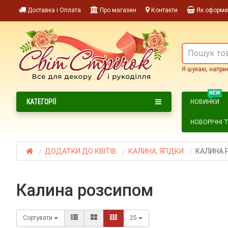
Доставка і Оплата
Про магазин
Контакти
Як оформи
Я шукаю, напри
NEW
КАТЕГОРІЇ
НОВИНКИ
НОВОРІЧНІ 
ДОДАТКИ ДО КВІТІВ
КАЛИНА, ЯГІДКИ
КАЛИНА 
калина розсипом
Сортувати
25