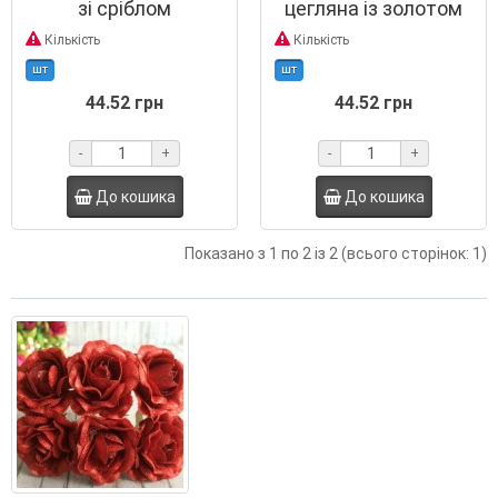
зі сріблом
цегляна із золотом
Кількість
Кількість
шт
шт
44.52 грн
44.52 грн
-
+
-
+
До кошика
До кошика
Показано з 1 по 2 із 2 (всього сторінок: 1)