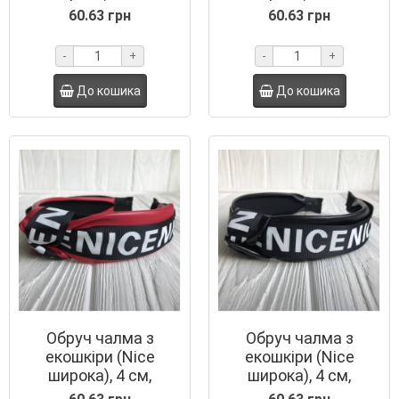
пудровий, шт.
срібний, шт.
60.63 грн
60.63 грн
-
+
-
+
До кошика
До кошика
Обруч чалма з
Обруч чалма з
екошкіри (Nice
екошкіри (Nice
широка), 4 см,
широка), 4 см,
червоний, шт.
чорний, шт.