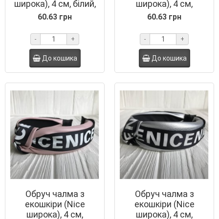
широка), 4 см, білий,
широка), 4 см,
шт.
вишневий, шт.
60.63 грн
60.63 грн
-
+
-
+
До кошика
До кошика
Обруч чалма з
Обруч чалма з
екошкіри (Nice
екошкіри (Nice
широка), 4 см,
широка), 4 см,