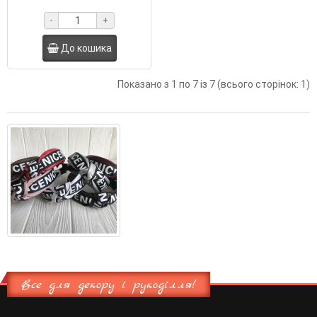
-
+
До кошика
Показано з 1 по 7 із 7 (всього сторінок: 1)
Все для декору і рукоділля!