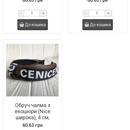
60.63 грн
60.63 грн
-
+
-
+
До кошика
До кошика
Обруч чалма з
екошкіри (Nice
широка), 4 см,
шоколадний, шт.
60.63 грн