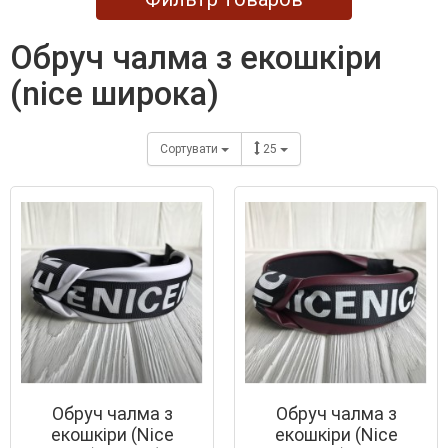
обруч чалма з екошкіри
(nice широка)
Сортувати
25
Обруч чалма з
Обруч чалма з
екошкіри (Nice
екошкіри (Nice