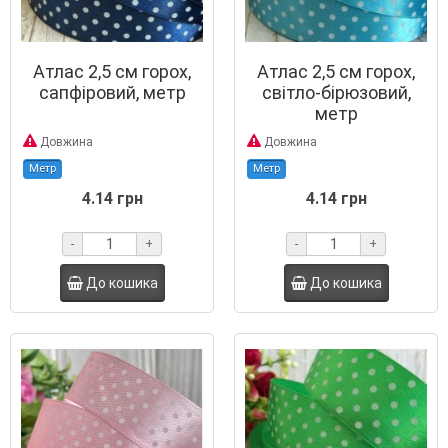
Атлас 2,5 см горох,
Атлас 2,5 см горох,
сапфіровий, метр
світло-бірюзовий,
метр
Довжина
Довжина
Метр
Метр
4.14 грн
4.14 грн
-
+
-
+
До кошика
До кошика