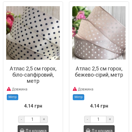
Атлас 2,5 см горох,
Атлас 2,5 см горох,
біло-сапфіровий,
бежево-сірий, метр
метр
Довжина
Довжина
Метр
Метр
4.14 грн
4.14 грн
-
+
-
+
До кошика
До кошика