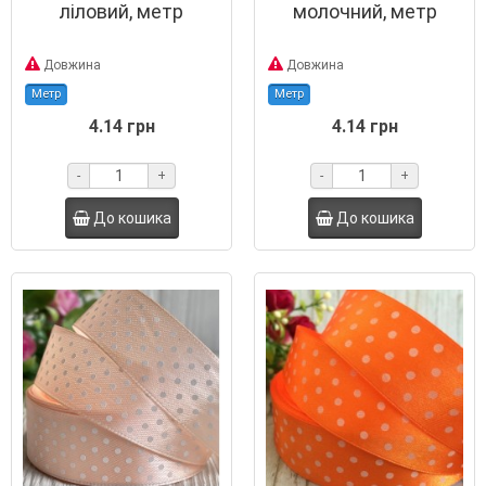
ліловий, метр
молочний, метр
Довжина
Довжина
Метр
Метр
4.14 грн
4.14 грн
-
+
-
+
До кошика
До кошика