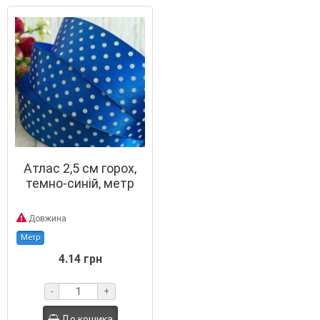
Атлас 2,5 см горох,
темно-синій, метр
Довжина
Метр
4.14 грн
-
+
До кошика