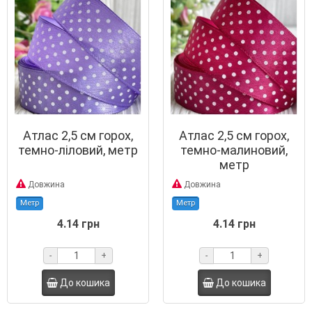
Атлас 2,5 см горох,
Атлас 2,5 см горох,
темно-ліловий, метр
темно-малиновий,
метр
Довжина
Довжина
Метр
Метр
4.14 грн
4.14 грн
-
+
-
+
До кошика
До кошика