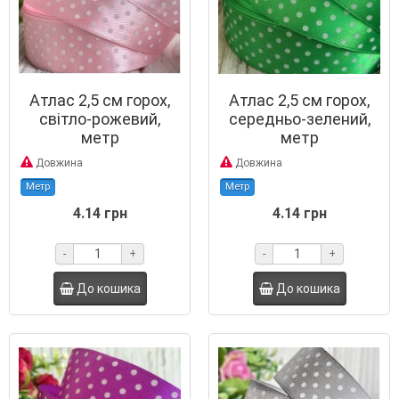
Атлас 2,5 см горох,
Атлас 2,5 см горох,
світло-рожевий,
середньо-зелений,
метр
метр
Довжина
Довжина
Метр
Метр
4.14 грн
4.14 грн
-
+
-
+
До кошика
До кошика