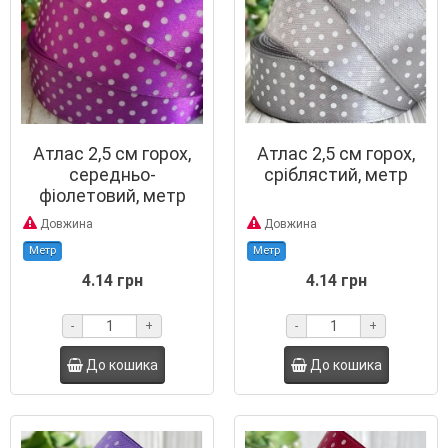
Атлас 2,5 см горох,
Атлас 2,5 см горох,
середньо-
сріблястий, метр
фіолетовий, метр
Довжина
Довжина
Метр
Метр
4.14 грн
4.14 грн
-
+
-
+
До кошика
До кошика